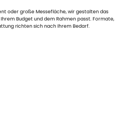
ent oder große Messefläche, wir gestalten das
u Ihrem Budget und dem Rahmen passt. Formate,
ttung richten sich nach Ihrem Bedarf.
oder eine Firmenfeier in Augsburg und möchten Ihren
er
Kaffee Ape in Augsburg
holen Sie nicht nur
 Veranstaltung, sondern auch ein Stück
pe ist mehr als nur eine Kaffeebar – sie ist
h.
in cremiger Cappuccino in der Pause oder ein Flat