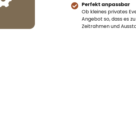
Perfekt anpassbar
Ob kleines privates Ev
Angebot so, dass es z
Zeitrahmen und Aussta
es
Sie planen ein Event, einen Messeauftritt 
Gästen mehr bieten als das Übliche? Mit d
erstklassigen Kaffeeservice direkt zu Ihrer
is
authentisches Lebensgefühl. Unsere mobile A
Treffpunkt, Blickfang und Genussort zugleic
Ob frisch gebrühter Espresso am Morgen, e