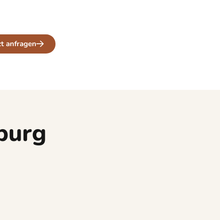
ervieren Kaffee so, wie er sein sollte: mit
n.
zt anfragen
burg