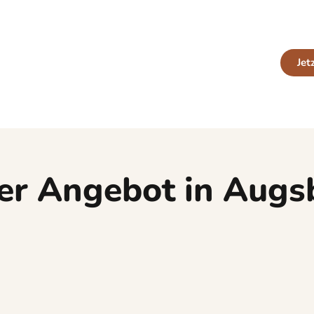
White als kleine Auszeit zwischendurch: Wir s
Leidenschaft, Kompetenz und einem Lächel
Jet
er Angebot in Augs