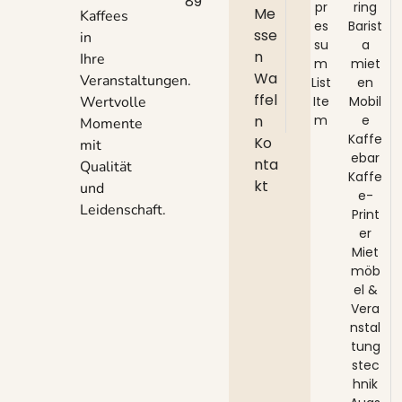
89
pr
ring
Me
Kaffees
es
Barist
sse
in
su
a
n
Ihre
m
miet
Wa
Veranstaltungen.
List
en
ffel
Wertvolle
Ite
Mobil
n
m
e
Momente
Kaffe
Ko
mit
ebar
nta
Qualität
Kaffe
kt
und
e-
Leidenschaft.
Print
er
Miet
möb
el &
Vera
nstal
tung
stec
hnik