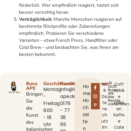
förderlich. Wer empfindlich reagiert, tastet sich
besser vorsichtig heran.
Verträglichkeit:
Manche Menschen reagieren auf
bestimmte Röstprofile oder Zubereitungen
empfindlich. Probieren Sie verschiedene
Varianten – etwa French Press, Handfilter oder
Cold Brew – und beobachten Sie, was Ihnen am
besten bekommt.
Buna
Geschäftszeiten
Kontaktinformationen
©
AG
Coff
Ho
2025
APE
Montag
info@buna-
B
Buna
eebik
me
Bringen
APE.
-
ape.de
Da
e
Alle
Ho
Sie
Rechte
te
miet
Freitag
0176
vorbehalten.
ch
die
ns
en
9:00
- 77
zei
Kunst
ch
Kaffe
- 18
38
te
utz
e
des
Uhr
65
Im
Cate
n
italienischen