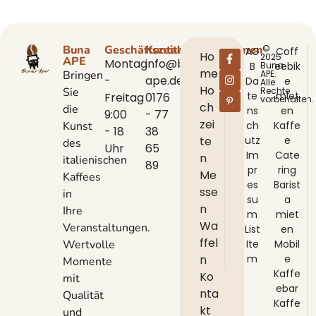
Buna
Geschäftszeiten
Kontaktinformationen
©
AG
Coff
Ho
2025
APE
Montag
info@buna-
B
Buna
eebik
me
Bringen
APE.
-
ape.de
Da
e
Alle
Ho
Sie
Rechte
te
miet
Freitag
0176
vorbehalten.
ch
die
ns
en
9:00
- 77
zei
Kunst
ch
Kaffe
- 18
38
te
utz
e
des
Uhr
65
Im
Cate
n
italienischen
89
pr
ring
Me
Kaffees
es
Barist
sse
in
su
a
n
Ihre
m
miet
Wa
Veranstaltungen.
List
en
ffel
Wertvolle
Ite
Mobil
n
m
e
Momente
Kaffe
Ko
mit
ebar
nta
Qualität
Kaffe
kt
und