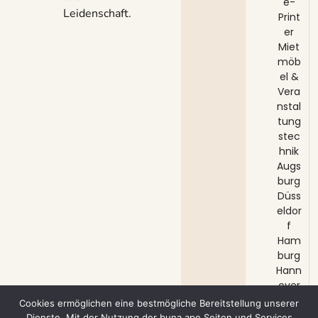
e-
Leidenschaft.
Print
er
Miet
möb
el &
Vera
nstal
tung
stec
hnik
Augs
burg
Düss
eldor
f
Ham
burg
Hann
over
Köln
Cookies ermöglichen eine bestmögliche Bereitstellung unserer
Münc
Dienste. Mit der Nutzung der buna ape Seiten und Services